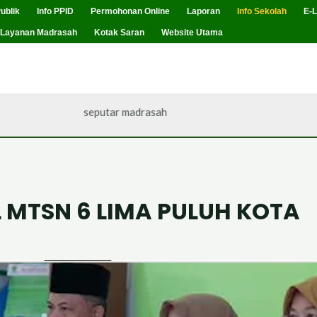
ublik
Info PPID
Permohonan Online
Laporan
Info Sekolah
E-L
Layanan Madrasah
Kotak Saran
Website Utama
ini adalah info seputar madrasah
L MTSN 6 LIMA PULUH KOTA