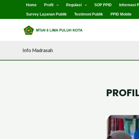
Lewati
Home
Profil
Regulasi
SOP PPID
Informasi P
ke
Survey Layanan Publik
Testimoni Publik
PPID Mobile
konten
Info Madrasah
PROFI